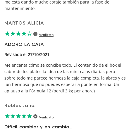
me está dando mucho coraje también para la fase de
mantenimiento.
MARTOS ALICIA
star
star
star
star
star_border
Verificato
ADORO LA CAJA
Revisado el 27/10/2021
Me encanta cómo se concibe todo. El contenido de el box el
sabor de los platos la idea de las mini-cajas diarias pero
sobre todo me parece hermosa la caja completa, la abres y es
tan hermosa que no puedes esperar a ponte en forma. Un
aplauso a la Fórmula 12 (perdí 3 kg por ahora)
Robles Jana
star
star
star
star
star
Verificato
Difícil cambiar y en cambio...