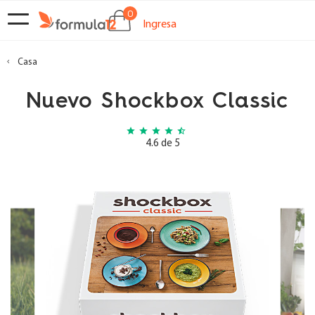
0
Navegación
SHOCKBOX
Ingresa
de
palanca
NUTRICIONISTAS
Casa
Nuevo Shockbox Classic
CONTÁCTANOS
star
star
star
star
star_half
SOBRE
4.6 de 5
NOSOTROS