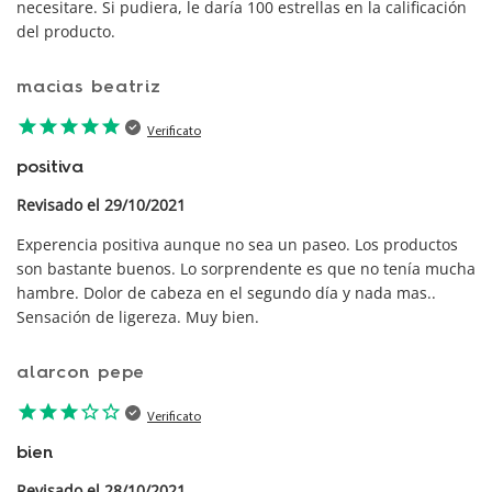
necesitare. Si pudiera, le daría 100 estrellas en la calificación
del producto.
macias beatriz
star
star
star
star
star
Verificato
positiva
Revisado el 29/10/2021
Experencia positiva aunque no sea un paseo. Los productos
son bastante buenos. Lo sorprendente es que no tenía mucha
hambre. Dolor de cabeza en el segundo día y nada mas..
Sensación de ligereza. Muy bien.
alarcon pepe
star
star
star
star_border
star_border
Verificato
bien
Revisado el 28/10/2021