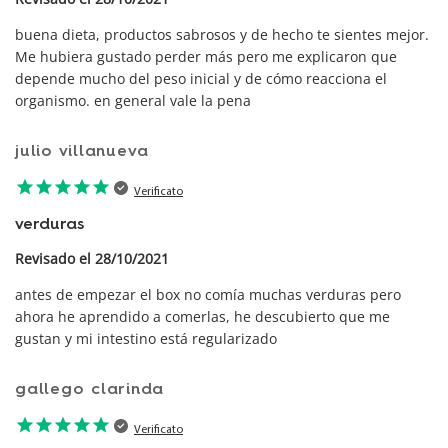
buena dieta, productos sabrosos y de hecho te sientes mejor.
Me hubiera gustado perder más pero me explicaron que
depende mucho del peso inicial y de cómo reacciona el
organismo. en general vale la pena
julio villanueva
star
star
star
star
star
Verificato
verduras
Revisado el 28/10/2021
antes de empezar el box no comía muchas verduras pero
ahora he aprendido a comerlas, he descubierto que me
gustan y mi intestino está regularizado
gallego clarinda
star
star
star
star
star
Verificato