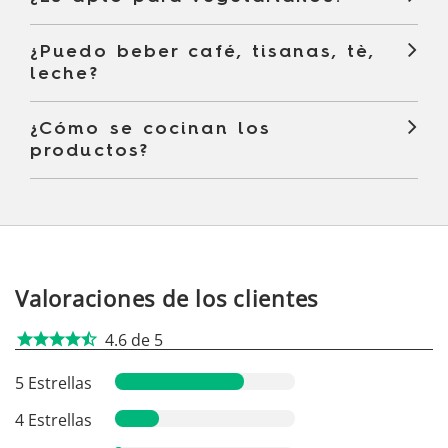
¿Puedo beber café, tisanas, tè,
leche?
¿Cómo se cocinan los
productos?
Valoraciones de los clientes
4.6 de 5
star
star
star
star
star_half
5 Estrellas
4 Estrellas