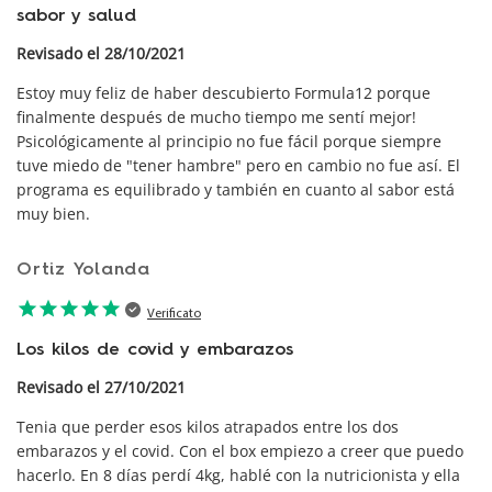
sabor y salud
Revisado el 28/10/2021
Estoy muy feliz de haber descubierto Formula12 porque
finalmente después de mucho tiempo me sentí mejor!
Psicológicamente al principio no fue fácil porque siempre
tuve miedo de "tener hambre" pero en cambio no fue así. El
programa es equilibrado y también en cuanto al sabor está
muy bien.
Ortiz Yolanda
star
star
star
star
star
Verificato
Los kilos de covid y embarazos
Revisado el 27/10/2021
Tenia que perder esos kilos atrapados entre los dos
embarazos y el covid. Con el box empiezo a creer que puedo
hacerlo. En 8 días perdí 4kg, hablé con la nutricionista y ella