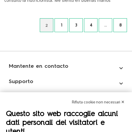
consultó la nutricionista. Me siento en buenas manos
1
3
4
...
8
2
Mantente en contacto

Supporto

Account

Rifiuta cookie non necessari ✕
Suscríbete a nuestra newsletter
Questo sito web raccoglie alcuni
dati personali dei visitatori e
Habiendo leído
la política de privacidad
, autorizo
utenti